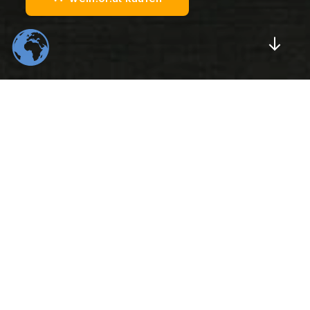
Scrol
554
22
K
K
Total Downloads
Daily Visitors
99
526
%
K
Positive Rating
Happy Users