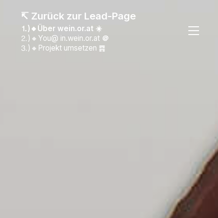
↸ Zurück zur Lead-Page
⒈)🔸Über wein.or.at ☀️
⒉)🔸You@ in.wein.or.at
＠
⒊)🔸Projekt umsetzen ䷴